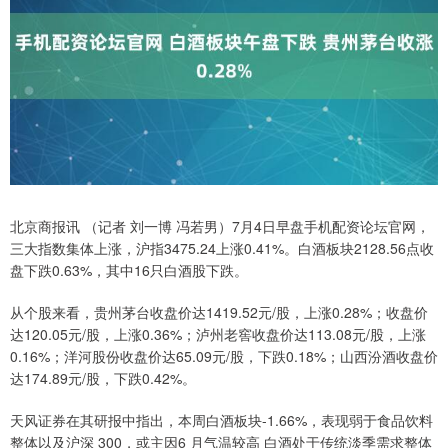
北京商报讯 （记者 刘一博 冯若男）7月4日早盘手机配资论坛官网，
三大指数集体上涨，沪指3475.24上涨0.41%。白酒板块2128.56点收
盘下跌0.63%，其中16只白酒股下跌。
从个股来看，贵州茅台收盘价达1419.52元/股，上涨0.28%；收盘价
达120.05元/股，上涨0.36%；泸州老窖收盘价达113.08元/股，上涨
0.16%；洋河股份收盘价达65.09元/股，下跌0.18%；山西汾酒收盘价
达174.89元/股，下跌0.42%。
天风证券在其研报中指出，本周白酒板块-1.66%，表现弱于食品饮料
整体以及沪深 300，或主因6 月气温较高 白酒处于传统淡季需求整体